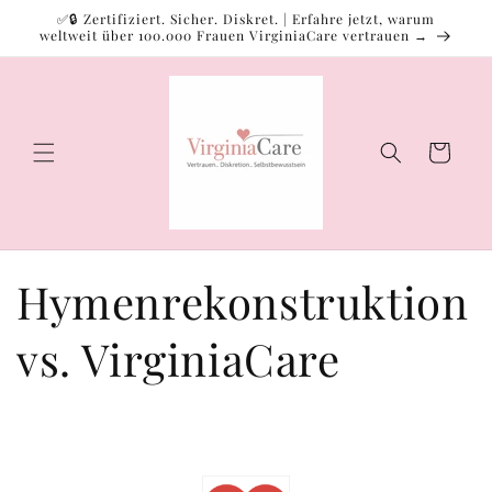
Direkt
✅🔒 Zertifiziert. Sicher. Diskret. | Erfahre jetzt, warum
zum
weltweit über 100.000 Frauen VirginiaCare vertrauen →
Inhalt
Warenkorb
Hymenrekonstruktion
vs. VirginiaCare